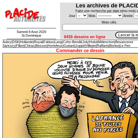
Les archives de PLACI
Faire une recherche par date et/ou mots-
Jour
Mois
Année
Mots-clés
Samedi 8 Aout 2026
St.Dominique
6416 dessins en ligne
Aubry
|
DSK
|
Hollande
|
Royal
|
Fabius
|
Lang
|
Cohn-Bendit
|
Joly
|
Hulot
|
Mélenchon
|
Besancenot
Sarkozy
|
Fillon
|
Chirac
|
Besson
|
Hortefeux
|
Guéant
|
Juppé|
Villepin|
Raffarin|
Borloo
|
Le Pen
Commander ce dessin
-