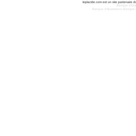
leplacide.com est un site partenaire du
Banque d'im
Banque d'illustrations
Banque d