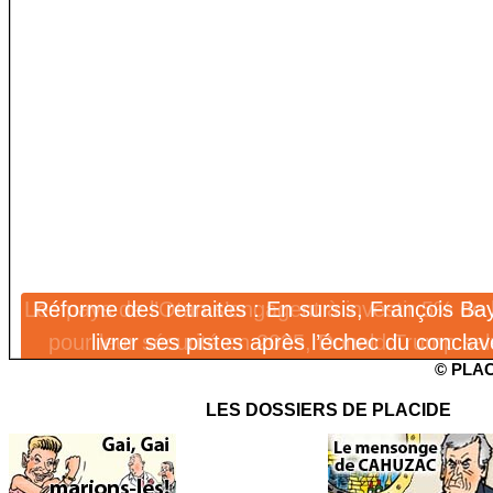
Les pays de l’Otan s’engagent à investir 5% de 
Réforme des retraites : En sursis, François Ba
pour leur sécurité en 2035, Donald Trump sa
livrer ses pistes après l’échec du conclav
© PLAC
sommet «fantastique»
LES DOSSIERS DE PLACIDE