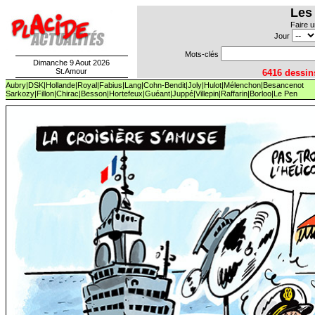
Les
Faire u
Jour
Mots-clés
Dimanche 9 Aout 2026
St.Amour
6416 dess
Aubry
|
DSK
|
Hollande
|
Royal
|
Fabius
|
Lang
|
Cohn-Bendit
|
Joly
|
Hulot
|
Mélenchon
|
Besancenot
Sarkozy
|
Fillon
|
Chirac
|
Besson
|
Hortefeux
|
Guéant
|
Juppé|
Villepin|
Raffarin|
Borloo
|
Le Pen