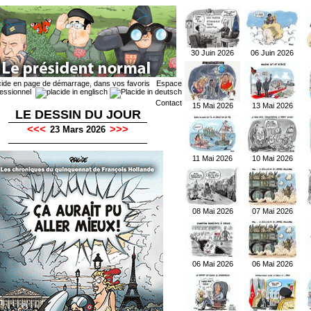
30 Juin 2026
06 Juin 2026
cide en page de démarrage
,
dans vos favoris
Espace
essionnel
Contact
15 Mai 2026
13 Mai 2026
LE DESSIN DU JOUR
<<<
>>>
23 Mars 2026
11 Mai 2026
10 Mai 2026
08 Mai 2026
07 Mai 2026
06 Mai 2026
06 Mai 2026