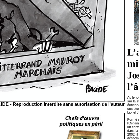
L’
mi
Jo
l’
Au lend
sur la s
IDE -
Reproduction interdite sans autorisation de l'auteur
échéance
ses plus
Lionel 
Formé d
l’Organ
un cert
dans la
2002, i
désorma