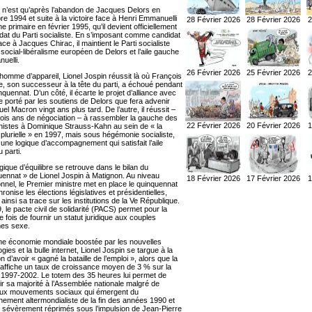
 n’est qu’après l’abandon de Jacques Delors en
e 1994 et suite à la victoire face à Henri Emmanuelli
28 Février 2026
28 Février 2026
2
ne primaire en février 1995, qu’il devient officiellement
idat du Parti socialiste. En s’imposant comme candidat
ce à Jacques Chirac, il maintient le Parti socialiste
 social-libéralisme européen de Delors et l’aile gauche
uelli.
26 Février 2026
25 Février 2026
2
homme d’appareil, Lionel Jospin réussit là où François
e, son successeur à la tête du parti, a échoué pendant
quennat. D’un côté, il écarte le projet d’alliance avec
re porté par les soutiens de Delors que fera advenir
l Macron vingt ans plus tard. De l’autre, il réussit –
rois ans de négociation – à rassembler la gauche des
22 Février 2026
20 Février 2026
1
stes à Dominique Strauss-Kahn au sein de « la
plurielle » en 1997, mais sous hégémonie socialiste,
 une logique d’accompagnement qui satisfait l’aile
u parti.
gique d’équilibre se retrouve dans le bilan du
uennat » de Lionel Jospin à Matignon. Au niveau
18 Février 2026
17 Février 2026
1
ionnel, le Premier ministre met en place le quinquennat
ronise les élections législatives et présidentielles,
 ainsi sa trace sur les institutions de la Ve République.
 le pacte civil de solidarité (PACS) permet pour la
 fois de fournir un statut juridique aux couples
es sexe.
e économie mondiale boostée par les nouvelles
gies et la bulle internet, Lionel Jospin se targue à la
on d’avoir « gagné la bataille de l’emploi », alors que la
affiche un taux de croissance moyen de 3 % sur la
 1997-2002. Le totem des 35 heures lui permet de
ir sa majorité à l’Assemblée nationale malgré de
ux mouvements sociaux qui émergent du
nnement altermondialiste de la fin des années 1990 et
t sévèrement réprimés sous l’impulsion de Jean-Pierre