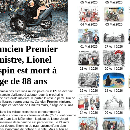
05 Mai 2026
05 Mai 2026
04 Mai 2026
03 Mai 2026
ancien Premier
01 Mai 2026
27 Avril 2026
nistre, Lionel
spin est mort à
21 Avril 2026
20 Avril 2026
âge de 88 ans
19 Avril 2026
18 Avril 2026
emain des élections municipales où le PS se déchire
tratégie d’alliance à adopter pour la prochaine
 électorale majeure, le parti à la rose a perdu l’un de
 illustres représentants. L’ancien Premier ministre,
Jospin est décédé ce lundi 23 mars, à l’âge de 88 ans.
ans les milieux trotskistes et notamment à
14 Avril 2026
09 Avril 2026
isation communiste internationaliste (OCI), tout comme
ain Jean-Luc Mélenchon, la place de Lionel Jospin
 mémoire de la gauche est paradoxale. Le 21 avril
l est devenu l’homme du traumatisme d’une date
is synonyme de défaite cuisante. Mais si l’on se