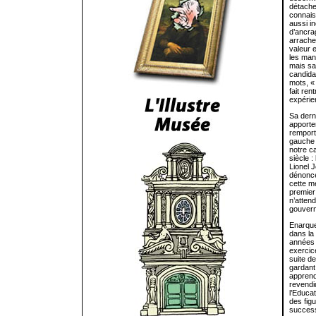
détache 
connaiss
aussi in
d’ancrag
arracher
valeur e
les man
mais sa
candida
mots, «
fait re
expérie
Sa derni
apporte
remporte
gauche 
notre c
siècle :
Lionel 
dénoncé
cette m
premier
n’attend
gouver
Enarque
dans la
années 
exercic
suite de
gardant 
apprend 
revendi
l’Educa
des figu
success