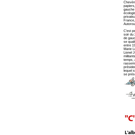
Chevène
papiers
gauche p
écologi
privatis
France,
Autorou
C’est p
soir du 
de gauch
se quali
entre 1
Marie L
Lionel 
militant
temps, 
rassemb
présiden
lequel 
se prés