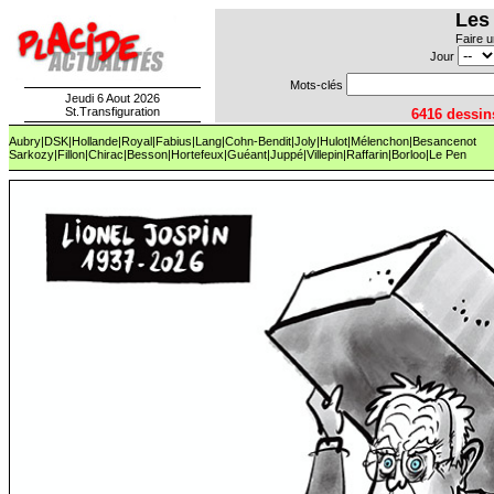
Les
Faire u
Jour
Mots-clés
Jeudi 6 Aout 2026
St.Transfiguration
6416 dess
Aubry
|
DSK
|
Hollande
|
Royal
|
Fabius
|
Lang
|
Cohn-Bendit
|
Joly
|
Hulot
|
Mélenchon
|
Besancenot
Sarkozy
|
Fillon
|
Chirac
|
Besson
|
Hortefeux
|
Guéant
|
Juppé|
Villepin|
Raffarin|
Borloo
|
Le Pen