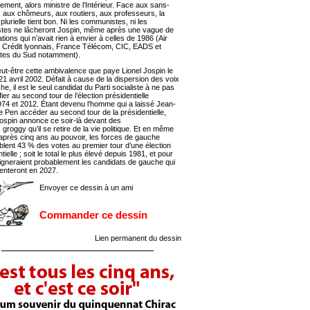
ment, alors ministre de l’Intérieur. Face aux sans-
, aux chômeurs, aux routiers, aux professeurs, la
lurielle tient bon. Ni les communistes, ni les
stes ne lâcheront Jospin, même après une vague de
ations qui n’avait rien à envier à celles de 1986 (Air
 Crédit lyonnais, France Télécom, CIC, EADS et
tes du Sud notamment).
eut-être cette ambivalence que paye Lionel Jospin le
21 avril 2002. Défait à cause de la dispersion des voix
e, il est le seul candidat du Parti socialiste à ne pas
fier au second tour de l’élection présidentielle
974 et 2012. Étant devenu l’homme qui a laissé Jean-
e Pen accéder au second tour de la présidentielle,
Jospin annonce ce soir-là devant des
s groggy qu’il se retire de la vie politique. Et en même
après cinq ans au pouvoir, les forces de gauche
lent 43 % des votes au premier tour d’une élection
tielle ; soit le total le plus élevé depuis 1981, et pour
signeraient probablement les candidats de gauche qui
enteront en 2027.
Envoyer ce dessin à un ami
Commander ce dessin
Lien permanent du dessin