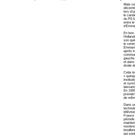
Mais ce
décembr
lors d’u
le cand
du PS fa
entre le
d’Emman
En bon 
Holland
son quin
le cent
Emmanue
après t
communi
gauche 
et dans
droite d
Cette lo
« quinq
institut
et synch
laissant
En 1999,
première
de mêm
Dans un
technolo
télévisi
France 
période
mainten
nombre
bouillo
qui son