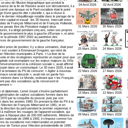
un peu de l’illusion biographique que produit la
04 Avril 2026
02 Avril 2026
ance de la fin de l’histoire avant son déroulement, il a
carné une époque où le Parti socialiste était le point
e d’une gauche dite « plurielle », qui a réussi à
 le dernier rééquilibrage notable dans le partage de la
ntre capital et travail : les 35 heures. Intercalé entre
dats de François Mitterrand et de François Hollande,
31 Mars 2026
30 Mars 2026
ns jamais être élu Président malgré deux
tures, il a dirigé pendant cinq ans, selon ses propres
 le gouvernement le plus à gauche d’Europe », et ainsi
ntrer la période 1997-2002 au panthéon des
nces de gouvernement de la gauche française.
ère prise de position, il y a deux semaines, était pour
25 Mars 2026
24 Mars 2026
r son soutien à Emmanuel Gregoire, qui vient de
r l’élection municipales à Paris. « La liste de la
unie et des écologistes représente un espoir pour que
apitale soit exemplaire sur les enjeux majeurs du XXIe
 l’environnement et la cohésion sociale », avait affirmé
Jospin dans un communiqué. Le 30 mars 2025, il avait
 la tentation du PS de censurer. « Agiter à nouveau
22 Mars 2026
17 Mars 2026
enace serait absurde », avait mis en garde l’ex-
 ministre dans Le Monde, estimant que « les Français
ent pas des socialistes qu’ils renversent le
nement ».
 et diplomate, Lionel Jospin s’insère parfaitement
15 Mars 2026
12 Mars 2026
 génération de cadres socialistes formés dans les
1970 par la conquête du pouvoir, puis par son
e dans les années 1980. En prenant la tête du PS à la
 l’élection de François Mitterrand en 1981, et en
la direction du parti pendant le premier septennat, il
à maîtriser les rouages de l’appareil socialiste, qui
09 Mars 2026
03 Mars 2026
que à l’époque plus de 200 000 adhérents. Ministre de
tion nationale de 1988 à 1992, il s’impose comme l’un
res du socialisme non-mitterrandien et potentiel
eur de Tonton pour l’élection présidentielle de 1995.