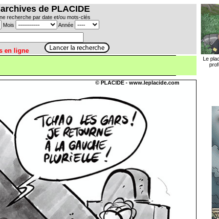
 archives de PLACIDE
ne recherche par date et/ou mots-clés
Mois
Année
ins en ligne
Le pla
prof
© PLACIDE - www.leplacide.com