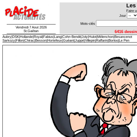
Les
Faire u
Jour
Mots-clés
Vendredi 7 Aout 2026
St.Gaétan
6416 dess
Aubry
|
DSK
|
Hollande
|
Royal
|
Fabius
|
Lang
|
Cohn-Bendit
|
Joly
|
Hulot
|
Mélenchon
|
Besancenot
Sarkozy
|
Fillon
|
Chirac
|
Besson
|
Hortefeux
|
Guéant
|
Juppé|
Villepin|
Raffarin|
Borloo
|
Le Pen